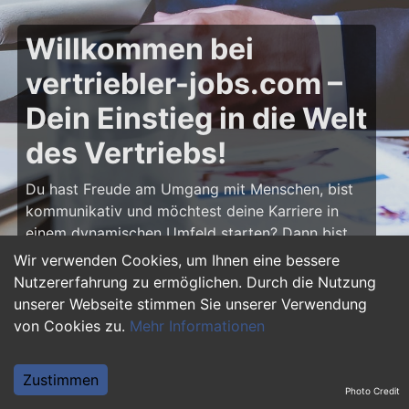
Willkommen bei
vertriebler-jobs.com –
Dein Einstieg in die Welt
des Vertriebs!
Du hast Freude am Umgang mit Menschen, bist
kommunikativ und möchtest deine Karriere in
einem dynamischen Umfeld starten? Dann bist
du auf
vertriebler-jobs.com
genau richtig! Hier
Wir verwenden Cookies, um Ihnen eine bessere
findest du zahlreiche Ausbildungsplätze und
Nutzererfahrung zu ermöglichen. Durch die Nutzung
Einstiegsjobs im Vertrieb – von klassischen
unserer Webseite stimmen Sie unserer Verwendung
Vertriebspositionen über Außendienst bis hin zu
von Cookies zu.
Mehr Informationen
Sales Management. Starte deine Karriere als
Vertriebler und entwickle deine Talente!
Zustimmen
Photo Credit
Warum eine Ausbildung