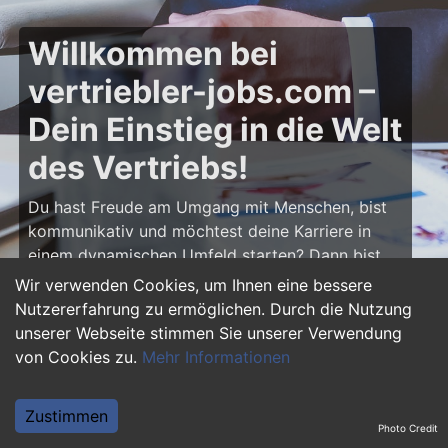
Willkommen bei
vertriebler-jobs.com –
Dein Einstieg in die Welt
des Vertriebs!
Du hast Freude am Umgang mit Menschen, bist
kommunikativ und möchtest deine Karriere in
einem dynamischen Umfeld starten? Dann bist
du auf
vertriebler-jobs.com
genau richtig! Hier
Wir verwenden Cookies, um Ihnen eine bessere
findest du zahlreiche Ausbildungsplätze und
Nutzererfahrung zu ermöglichen. Durch die Nutzung
Einstiegsjobs im Vertrieb – von klassischen
unserer Webseite stimmen Sie unserer Verwendung
Vertriebspositionen über Außendienst bis hin zu
von Cookies zu.
Mehr Informationen
Sales Management. Starte deine Karriere als
Vertriebler und entwickle deine Talente!
Zustimmen
Photo Credit
Warum eine Ausbildung