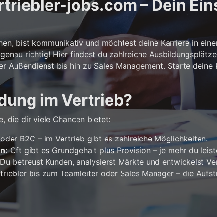
riebler-jobs.com – Dein Eins
n, bist kommunikativ und möchtest deine Karriere in ein
genau richtig! Hier findest du zahlreiche Ausbildungsplätze
er Außendienst bis hin zu Sales Management. Starte deine Ka
dung im Vertrieb?
, die dir viele Chancen bietet:
der B2C – im Vertrieb gibt es zahlreiche Möglichkeiten.
en:
Oft gibt es Grundgehalt plus Provision – je mehr du leist
Du betreust Kunden, analysierst Märkte und entwickelst Ver
riebler bis zum Teamleiter oder Sales Manager – die Aufst