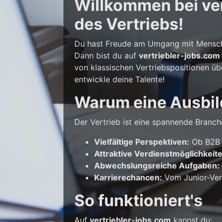
Willkommen bei vert
des Vertriebs!
Du hast Freude am Umgang mit Mensche
Dann bist du auf
vertriebler-jobs.com
von klassischen Vertriebspositionen üb
entwickle deine Talente!
Warum eine Ausbil
Der Vertrieb ist eine spannende Branche
Vielfältige Perspektiven:
Ob B2B o
Attraktive Verdienstmöglichkeit
Abwechslungsreiche Aufgaben:
Karrierechancen:
Vom Junior-Vert
So funktioniert's
Auf
vertriebler-jobs.com
kannst du: