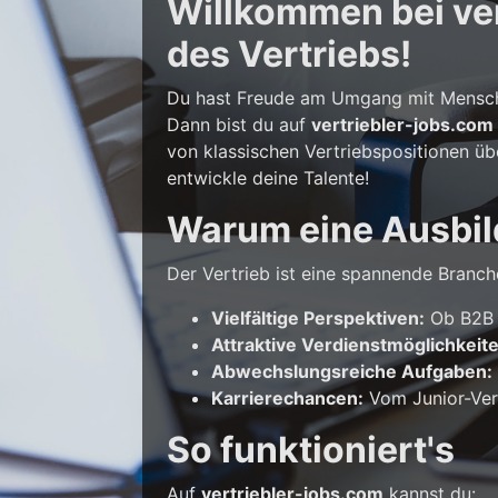
Willkommen bei vert
des Vertriebs!
Du hast Freude am Umgang mit Mensche
Dann bist du auf
vertriebler-jobs.com
von klassischen Vertriebspositionen üb
entwickle deine Talente!
Warum eine Ausbil
Der Vertrieb ist eine spannende Branche
Vielfältige Perspektiven:
Ob B2B o
Attraktive Verdienstmöglichkeit
Abwechslungsreiche Aufgaben:
Karrierechancen:
Vom Junior-Vert
So funktioniert's
Auf
vertriebler-jobs.com
kannst du: