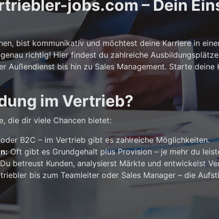
riebler-jobs.com – Dein Eins
n, bist kommunikativ und möchtest deine Karriere in ein
genau richtig! Hier findest du zahlreiche Ausbildungsplätze
er Außendienst bis hin zu Sales Management. Starte deine Ka
dung im Vertrieb?
, die dir viele Chancen bietet:
der B2C – im Vertrieb gibt es zahlreiche Möglichkeiten.
en:
Oft gibt es Grundgehalt plus Provision – je mehr du leist
Du betreust Kunden, analysierst Märkte und entwickelst Ver
riebler bis zum Teamleiter oder Sales Manager – die Aufst