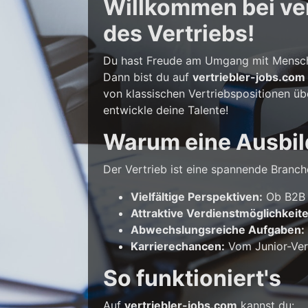
Willkommen bei vert
des Vertriebs!
Du hast Freude am Umgang mit Mensche
Dann bist du auf
vertriebler-jobs.com
von klassischen Vertriebspositionen üb
entwickle deine Talente!
Warum eine Ausbil
Der Vertrieb ist eine spannende Branche
Vielfältige Perspektiven:
Ob B2B o
Attraktive Verdienstmöglichkeit
Abwechslungsreiche Aufgaben:
Karrierechancen:
Vom Junior-Vert
So funktioniert's
Auf
vertriebler-jobs.com
kannst du: