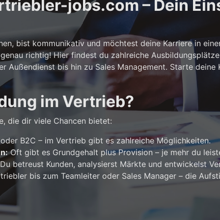
riebler-jobs.com – Dein Eins
n, bist kommunikativ und möchtest deine Karriere in ein
genau richtig! Hier findest du zahlreiche Ausbildungsplätze
er Außendienst bis hin zu Sales Management. Starte deine Ka
dung im Vertrieb?
, die dir viele Chancen bietet:
der B2C – im Vertrieb gibt es zahlreiche Möglichkeiten.
en:
Oft gibt es Grundgehalt plus Provision – je mehr du leist
Du betreust Kunden, analysierst Märkte und entwickelst Ver
riebler bis zum Teamleiter oder Sales Manager – die Aufst