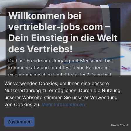
Willkommen bei
vertriebler-jobs.com –
Dein Einstieg in die Welt
des Vertriebs!
Du hast Freude am Umgang mit Menschen, bist
kommunikativ und möchtest deine Karriere in
einem dynamischen Umfeld starten? Dann bist
du auf
vertriebler-jobs.com
genau richtig! Hier
Wir verwenden Cookies, um Ihnen eine bessere
findest du zahlreiche Ausbildungsplätze und
Nutzererfahrung zu ermöglichen. Durch die Nutzung
Einstiegsjobs im Vertrieb – von klassischen
unserer Webseite stimmen Sie unserer Verwendung
Vertriebspositionen über Außendienst bis hin zu
von Cookies zu.
Mehr Informationen
Sales Management. Starte deine Karriere als
Vertriebler und entwickle deine Talente!
Zustimmen
Photo Credit
Warum eine Ausbildung