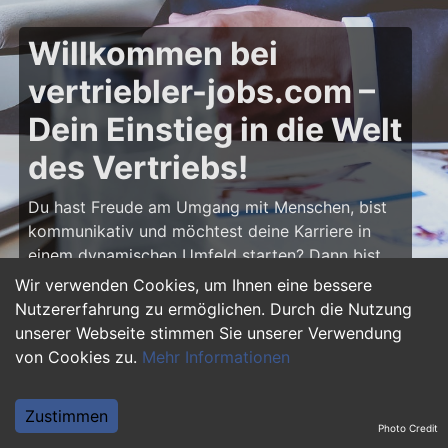
Willkommen bei
vertriebler-jobs.com –
Dein Einstieg in die Welt
des Vertriebs!
Du hast Freude am Umgang mit Menschen, bist
kommunikativ und möchtest deine Karriere in
einem dynamischen Umfeld starten? Dann bist
du auf
vertriebler-jobs.com
genau richtig! Hier
Wir verwenden Cookies, um Ihnen eine bessere
findest du zahlreiche Ausbildungsplätze und
Nutzererfahrung zu ermöglichen. Durch die Nutzung
Einstiegsjobs im Vertrieb – von klassischen
unserer Webseite stimmen Sie unserer Verwendung
Vertriebspositionen über Außendienst bis hin zu
von Cookies zu.
Mehr Informationen
Sales Management. Starte deine Karriere als
Vertriebler und entwickle deine Talente!
Zustimmen
Photo Credit
Warum eine Ausbildung