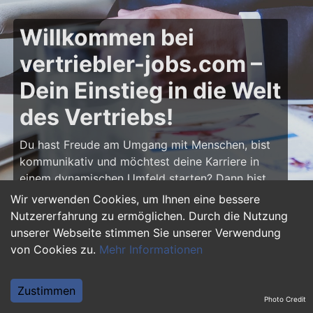
Willkommen bei
vertriebler-jobs.com –
Dein Einstieg in die Welt
des Vertriebs!
Du hast Freude am Umgang mit Menschen, bist
kommunikativ und möchtest deine Karriere in
einem dynamischen Umfeld starten? Dann bist
du auf
vertriebler-jobs.com
genau richtig! Hier
Wir verwenden Cookies, um Ihnen eine bessere
findest du zahlreiche Ausbildungsplätze und
Nutzererfahrung zu ermöglichen. Durch die Nutzung
Einstiegsjobs im Vertrieb – von klassischen
unserer Webseite stimmen Sie unserer Verwendung
Vertriebspositionen über Außendienst bis hin zu
von Cookies zu.
Mehr Informationen
Sales Management. Starte deine Karriere als
Vertriebler und entwickle deine Talente!
Zustimmen
Photo Credit
Warum eine Ausbildung