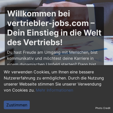
Willkommen bei
vertriebler-jobs.com –
Dein Einstieg in die Welt
des Vertriebs!
Du hast Freude am Umgang mit Menschen, bist
kommunikativ und möchtest deine Karriere in
einem dynamischen Umfeld starten? Dann bist
du auf
vertriebler-jobs.com
genau richtig! Hier
Wir verwenden Cookies, um Ihnen eine bessere
findest du zahlreiche Ausbildungsplätze und
Nutzererfahrung zu ermöglichen. Durch die Nutzung
Einstiegsjobs im Vertrieb – von klassischen
unserer Webseite stimmen Sie unserer Verwendung
Vertriebspositionen über Außendienst bis hin zu
von Cookies zu.
Mehr Informationen
Sales Management. Starte deine Karriere als
Vertriebler und entwickle deine Talente!
Zustimmen
Photo Credit
Warum eine Ausbildung