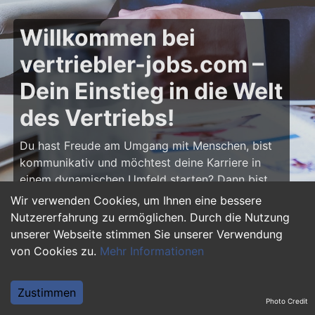
Willkommen bei
vertriebler-jobs.com –
Dein Einstieg in die Welt
des Vertriebs!
Du hast Freude am Umgang mit Menschen, bist
kommunikativ und möchtest deine Karriere in
einem dynamischen Umfeld starten? Dann bist
du auf
vertriebler-jobs.com
genau richtig! Hier
Wir verwenden Cookies, um Ihnen eine bessere
findest du zahlreiche Ausbildungsplätze und
Nutzererfahrung zu ermöglichen. Durch die Nutzung
Einstiegsjobs im Vertrieb – von klassischen
unserer Webseite stimmen Sie unserer Verwendung
Vertriebspositionen über Außendienst bis hin zu
von Cookies zu.
Mehr Informationen
Sales Management. Starte deine Karriere als
Vertriebler und entwickle deine Talente!
Zustimmen
Photo Credit
Warum eine Ausbildung