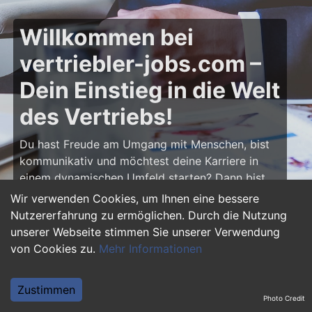
Willkommen bei
vertriebler-jobs.com –
Dein Einstieg in die Welt
des Vertriebs!
Du hast Freude am Umgang mit Menschen, bist
kommunikativ und möchtest deine Karriere in
einem dynamischen Umfeld starten? Dann bist
du auf
vertriebler-jobs.com
genau richtig! Hier
Wir verwenden Cookies, um Ihnen eine bessere
findest du zahlreiche Ausbildungsplätze und
Nutzererfahrung zu ermöglichen. Durch die Nutzung
Einstiegsjobs im Vertrieb – von klassischen
unserer Webseite stimmen Sie unserer Verwendung
Vertriebspositionen über Außendienst bis hin zu
von Cookies zu.
Mehr Informationen
Sales Management. Starte deine Karriere als
Vertriebler und entwickle deine Talente!
Zustimmen
Photo Credit
Warum eine Ausbildung