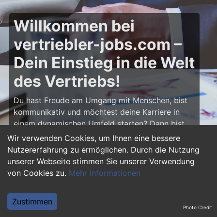
Willkommen bei
vertriebler-jobs.com –
Dein Einstieg in die Welt
des Vertriebs!
Du hast Freude am Umgang mit Menschen, bist
kommunikativ und möchtest deine Karriere in
einem dynamischen Umfeld starten? Dann bist
du auf
vertriebler-jobs.com
genau richtig! Hier
Wir verwenden Cookies, um Ihnen eine bessere
findest du zahlreiche Ausbildungsplätze und
Nutzererfahrung zu ermöglichen. Durch die Nutzung
Einstiegsjobs im Vertrieb – von klassischen
unserer Webseite stimmen Sie unserer Verwendung
Vertriebspositionen über Außendienst bis hin zu
von Cookies zu.
Mehr Informationen
Sales Management. Starte deine Karriere als
Vertriebler und entwickle deine Talente!
Zustimmen
Photo Credit
Warum eine Ausbildung