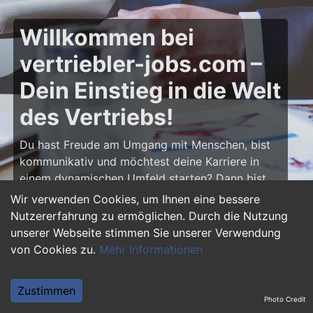
Willkommen bei
vertriebler-jobs.com –
Dein Einstieg in die Welt
des Vertriebs!
Du hast Freude am Umgang mit Menschen, bist
kommunikativ und möchtest deine Karriere in
einem dynamischen Umfeld starten? Dann bist
du auf
vertriebler-jobs.com
genau richtig! Hier
Wir verwenden Cookies, um Ihnen eine bessere
findest du zahlreiche Ausbildungsplätze und
Nutzererfahrung zu ermöglichen. Durch die Nutzung
Einstiegsjobs im Vertrieb – von klassischen
unserer Webseite stimmen Sie unserer Verwendung
Vertriebspositionen über Außendienst bis hin zu
von Cookies zu.
Mehr Informationen
Sales Management. Starte deine Karriere als
Vertriebler und entwickle deine Talente!
Zustimmen
Photo Credit
Warum eine Ausbildung