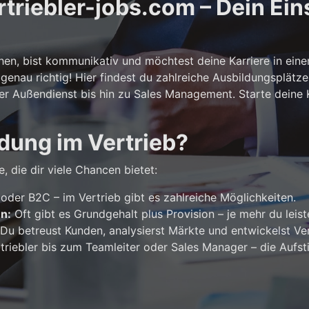
riebler-jobs.com – Dein Eins
n, bist kommunikativ und möchtest deine Karriere in ein
genau richtig! Hier findest du zahlreiche Ausbildungsplätze
er Außendienst bis hin zu Sales Management. Starte deine Ka
dung im Vertrieb?
, die dir viele Chancen bietet:
der B2C – im Vertrieb gibt es zahlreiche Möglichkeiten.
en:
Oft gibt es Grundgehalt plus Provision – je mehr du leist
Du betreust Kunden, analysierst Märkte und entwickelst Ver
riebler bis zum Teamleiter oder Sales Manager – die Aufst