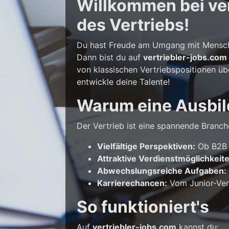
Willkommen bei vert
des Vertriebs!
Du hast Freude am Umgang mit Mensche
Dann bist du auf
vertriebler-jobs.com
von klassischen Vertriebspositionen üb
entwickle deine Talente!
Warum eine Ausbil
Der Vertrieb ist eine spannende Branche
Vielfältige Perspektiven:
Ob B2B o
Attraktive Verdienstmöglichkeit
Abwechslungsreiche Aufgaben:
Karrierechancen:
Vom Junior-Vert
So funktioniert's
Auf
vertriebler-jobs.com
kannst du: