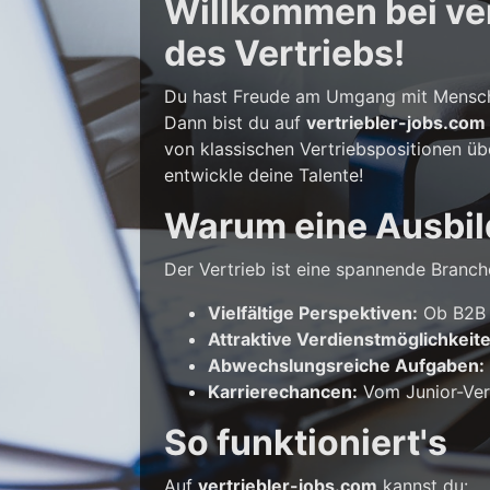
Willkommen bei vert
des Vertriebs!
Du hast Freude am Umgang mit Mensche
Dann bist du auf
vertriebler-jobs.com
von klassischen Vertriebspositionen üb
entwickle deine Talente!
Warum eine Ausbil
Der Vertrieb ist eine spannende Branche
Vielfältige Perspektiven:
Ob B2B o
Attraktive Verdienstmöglichkeit
Abwechslungsreiche Aufgaben:
Karrierechancen:
Vom Junior-Vert
So funktioniert's
Auf
vertriebler-jobs.com
kannst du: