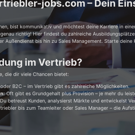
riebler-jobs.com – Dein Eins
n, bist kommunikativ und möchtest deine Karriere in ein
genau richtig! Hier findest du zahlreiche Ausbildungsplätze
er Außendienst bis hin zu Sales Management. Starte deine Ka
dung im Vertrieb?
, die dir viele Chancen bietet:
der B2C – im Vertrieb gibt es zahlreiche Möglichkeiten.
en:
Oft gibt es Grundgehalt plus Provision – je mehr du leist
Du betreust Kunden, analysierst Märkte und entwickelst Ver
riebler bis zum Teamleiter oder Sales Manager – die Aufst