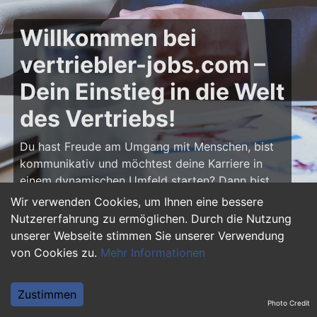
Willkommen bei
vertriebler-jobs.com –
Dein Einstieg in die Welt
des Vertriebs!
Du hast Freude am Umgang mit Menschen, bist
kommunikativ und möchtest deine Karriere in
einem dynamischen Umfeld starten? Dann bist
du auf
vertriebler-jobs.com
genau richtig! Hier
Wir verwenden Cookies, um Ihnen eine bessere
findest du zahlreiche Ausbildungsplätze und
Nutzererfahrung zu ermöglichen. Durch die Nutzung
Einstiegsjobs im Vertrieb – von klassischen
unserer Webseite stimmen Sie unserer Verwendung
Vertriebspositionen über Außendienst bis hin zu
von Cookies zu.
Mehr Informationen
Sales Management. Starte deine Karriere als
Vertriebler und entwickle deine Talente!
Zustimmen
Photo Credit
Warum eine Ausbildung