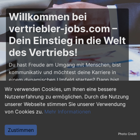
Willkommen bei
vertriebler-jobs.com –
Dein Einstieg in die Welt
des Vertriebs!
Du hast Freude am Umgang mit Menschen, bist
kommunikativ und möchtest deine Karriere in
einem dynamischen Umfeld starten? Dann bist
du auf
vertriebler-jobs.com
genau richtig! Hier
Wir verwenden Cookies, um Ihnen eine bessere
findest du zahlreiche Ausbildungsplätze und
Nutzererfahrung zu ermöglichen. Durch die Nutzung
Einstiegsjobs im Vertrieb – von klassischen
unserer Webseite stimmen Sie unserer Verwendung
Vertriebspositionen über Außendienst bis hin zu
von Cookies zu.
Mehr Informationen
Sales Management. Starte deine Karriere als
Vertriebler und entwickle deine Talente!
Zustimmen
Photo Credit
Warum eine Ausbildung