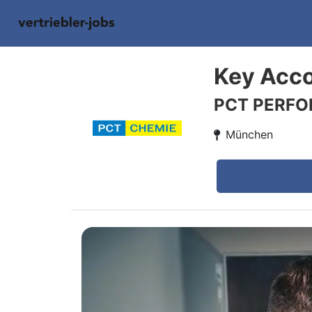
Key Acco
PCT PERF
München