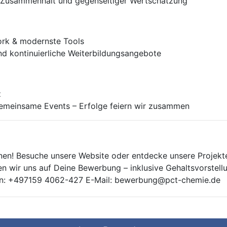
m Zusammenhalt und gegenseitiger Wertschätzung
ork & modernste Tools
nd kontinuierliche Weiterbildungsangebote
z
emeinsame Events – Erfolge feiern wir zusammen
en! Besuche unsere Website oder entdecke unsere Projekte
uen wir uns auf Deine Bewerbung – inklusive Gehaltsvorst
fon: +497159 4062-427 E-Mail: bewerbung@pct-chemie.de