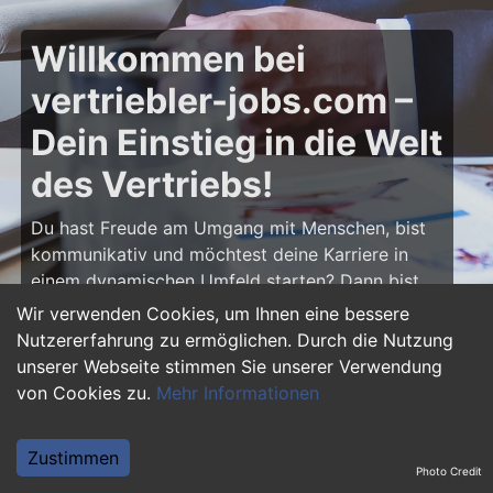
Willkommen bei
vertriebler-jobs.com –
Dein Einstieg in die Welt
des Vertriebs!
Du hast Freude am Umgang mit Menschen, bist
kommunikativ und möchtest deine Karriere in
einem dynamischen Umfeld starten? Dann bist
du auf
vertriebler-jobs.com
genau richtig! Hier
Wir verwenden Cookies, um Ihnen eine bessere
findest du zahlreiche Ausbildungsplätze und
Nutzererfahrung zu ermöglichen. Durch die Nutzung
Einstiegsjobs im Vertrieb – von klassischen
unserer Webseite stimmen Sie unserer Verwendung
Vertriebspositionen über Außendienst bis hin zu
von Cookies zu.
Mehr Informationen
Sales Management. Starte deine Karriere als
Vertriebler und entwickle deine Talente!
Zustimmen
Photo Credit
Warum eine Ausbildung