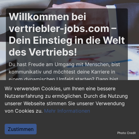
Willkommen bei
vertriebler-jobs.com –
Dein Einstieg in die Welt
des Vertriebs!
Du hast Freude am Umgang mit Menschen, bist
kommunikativ und möchtest deine Karriere in
einem dynamischen Umfeld starten? Dann bist
du auf
vertriebler-jobs.com
genau richtig! Hier
Wir verwenden Cookies, um Ihnen eine bessere
findest du zahlreiche Ausbildungsplätze und
Nutzererfahrung zu ermöglichen. Durch die Nutzung
Einstiegsjobs im Vertrieb – von klassischen
unserer Webseite stimmen Sie unserer Verwendung
Vertriebspositionen über Außendienst bis hin zu
von Cookies zu.
Mehr Informationen
Sales Management. Starte deine Karriere als
Vertriebler und entwickle deine Talente!
Zustimmen
Photo Credit
Warum eine Ausbildung