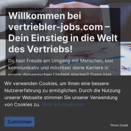
Willkommen bei
vertriebler-jobs.com –
Dein Einstieg in die Welt
des Vertriebs!
Du hast Freude am Umgang mit Menschen, bist
kommunikativ und möchtest deine Karriere in
einem dynamischen Umfeld starten? Dann bist
du auf
vertriebler-jobs.com
genau richtig! Hier
Wir verwenden Cookies, um Ihnen eine bessere
findest du zahlreiche Ausbildungsplätze und
Nutzererfahrung zu ermöglichen. Durch die Nutzung
Einstiegsjobs im Vertrieb – von klassischen
unserer Webseite stimmen Sie unserer Verwendung
Vertriebspositionen über Außendienst bis hin zu
von Cookies zu.
Mehr Informationen
Sales Management. Starte deine Karriere als
Vertriebler und entwickle deine Talente!
Zustimmen
Photo Credit
Warum eine Ausbildung