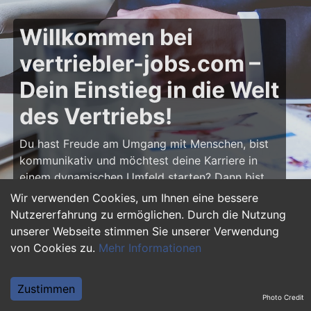
Willkommen bei
vertriebler-jobs.com –
Dein Einstieg in die Welt
des Vertriebs!
Du hast Freude am Umgang mit Menschen, bist
kommunikativ und möchtest deine Karriere in
einem dynamischen Umfeld starten? Dann bist
du auf
vertriebler-jobs.com
genau richtig! Hier
Wir verwenden Cookies, um Ihnen eine bessere
findest du zahlreiche Ausbildungsplätze und
Nutzererfahrung zu ermöglichen. Durch die Nutzung
Einstiegsjobs im Vertrieb – von klassischen
unserer Webseite stimmen Sie unserer Verwendung
Vertriebspositionen über Außendienst bis hin zu
von Cookies zu.
Mehr Informationen
Sales Management. Starte deine Karriere als
Vertriebler und entwickle deine Talente!
Zustimmen
Photo Credit
Warum eine Ausbildung