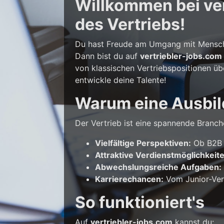
Willkommen bei vert
des Vertriebs!
Du hast Freude am Umgang mit Mensche
Dann bist du auf
vertriebler-jobs.com
von klassischen Vertriebspositionen üb
entwickle deine Talente!
Warum eine Ausbil
Der Vertrieb ist eine spannende Branche
Vielfältige Perspektiven:
Ob B2B o
Attraktive Verdienstmöglichkeit
Abwechslungsreiche Aufgaben:
Karrierechancen:
Vom Junior-Vert
So funktioniert's
Auf
vertriebler-jobs.com
kannst du: