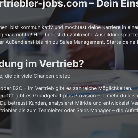
riebler-jobs.com – Dein Eins
n, bist kommunikativ und möchtest deine Karriere in ein
genau richtig! Hier findest du zahlreiche Ausbildungsplätze
er Außendienst bis hin zu Sales Management. Starte deine Ka
dung im Vertrieb?
, die dir viele Chancen bietet:
der B2C – im Vertrieb gibt es zahlreiche Möglichkeiten.
en:
Oft gibt es Grundgehalt plus Provision – je mehr du leist
Du betreust Kunden, analysierst Märkte und entwickelst Ver
riebler bis zum Teamleiter oder Sales Manager – die Aufst