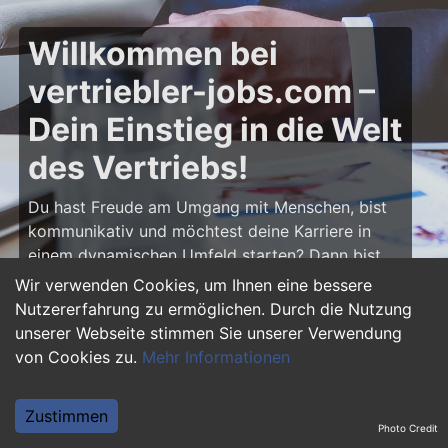
Willkommen bei
vertriebler-jobs.com –
Dein Einstieg in die Welt
des Vertriebs!
Du hast Freude am Umgang mit Menschen, bist
kommunikativ und möchtest deine Karriere in
einem dynamischen Umfeld starten? Dann bist
du auf
vertriebler-jobs.com
genau richtig! Hier
Wir verwenden Cookies, um Ihnen eine bessere
findest du zahlreiche Ausbildungsplätze und
Nutzererfahrung zu ermöglichen. Durch die Nutzung
Einstiegsjobs im Vertrieb – von klassischen
unserer Webseite stimmen Sie unserer Verwendung
Vertriebspositionen über Außendienst bis hin zu
von Cookies zu.
Mehr Informationen
Sales Management. Starte deine Karriere als
Vertriebler und entwickle deine Talente!
Zustimmen
Photo Credit
Warum eine Ausbildung