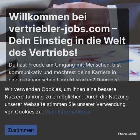
Willkommen bei
vertriebler-jobs.com –
Dein Einstieg in die Welt
des Vertriebs!
Du hast Freude am Umgang mit Menschen, bist
kommunikativ und möchtest deine Karriere in
einem dynamischen Umfeld starten? Dann bist
du auf
vertriebler-jobs.com
genau richtig! Hier
Wir verwenden Cookies, um Ihnen eine bessere
findest du zahlreiche Ausbildungsplätze und
Nutzererfahrung zu ermöglichen. Durch die Nutzung
Einstiegsjobs im Vertrieb – von klassischen
unserer Webseite stimmen Sie unserer Verwendung
Vertriebspositionen über Außendienst bis hin zu
von Cookies zu.
Mehr Informationen
Sales Management. Starte deine Karriere als
Vertriebler und entwickle deine Talente!
Zustimmen
Photo Credit
Warum eine Ausbildung