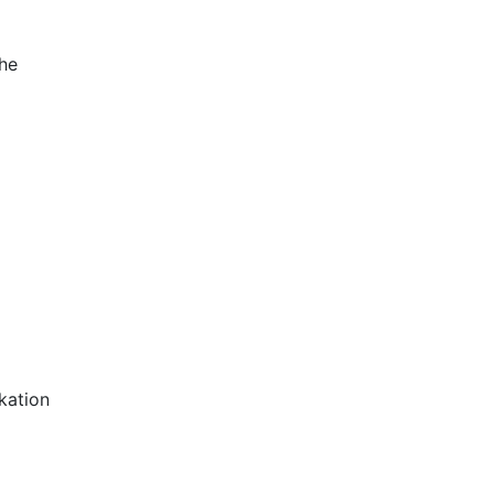
che
kation