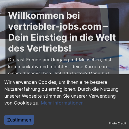
Willkommen bei
vertriebler-jobs.com –
Dein Einstieg in die Welt
des Vertriebs!
Du hast Freude am Umgang mit Menschen, bist
kommunikativ und möchtest deine Karriere in
einem dynamischen Umfeld starten? Dann bist
du auf
vertriebler-jobs.com
genau richtig! Hier
Wir verwenden Cookies, um Ihnen eine bessere
findest du zahlreiche Ausbildungsplätze und
Nutzererfahrung zu ermöglichen. Durch die Nutzung
Einstiegsjobs im Vertrieb – von klassischen
unserer Webseite stimmen Sie unserer Verwendung
Vertriebspositionen über Außendienst bis hin zu
von Cookies zu.
Mehr Informationen
Sales Management. Starte deine Karriere als
Vertriebler und entwickle deine Talente!
Zustimmen
Photo Credit
Warum eine Ausbildung