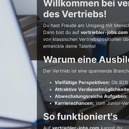
Willkommen bei vert
des Vertriebs!
Du hast Freude am Umgang mit Mensche
Dann bist du auf
vertriebler-jobs.com
von klassischen Vertriebspositionen üb
entwickle deine Talente!
Warum eine Ausbil
Der Vertrieb ist eine spannende Branche
Vielfältige Perspektiven:
Ob B2B o
Attraktive Verdienstmöglichkeit
Abwechslungsreiche Aufgaben:
Karrierechancen:
Vom Junior-Vert
So funktioniert's
Auf
vertriebler-jobs.com
kannst du: