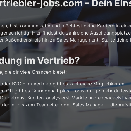
riebler-jobs.com – Dein Eins
n, bist kommunikativ und möchtest deine Karriere in ein
genau richtig! Hier findest du zahlreiche Ausbildungsplätze
er Außendienst bis hin zu Sales Management. Starte deine Ka
dung im Vertrieb?
, die dir viele Chancen bietet:
der B2C – im Vertrieb gibt es zahlreiche Möglichkeiten.
en:
Oft gibt es Grundgehalt plus Provision – je mehr du leist
Du betreust Kunden, analysierst Märkte und entwickelst Ver
riebler bis zum Teamleiter oder Sales Manager – die Aufst