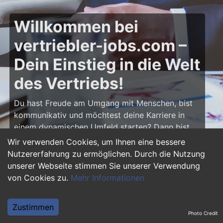
Willkommen bei
vertriebler-jobs.com –
Dein Einstieg in die Welt
des Vertriebs!
Du hast Freude am Umgang mit Menschen, bist
kommunikativ und möchtest deine Karriere in
einem dynamischen Umfeld starten? Dann bist
du auf
vertriebler-jobs.com
genau richtig! Hier
Wir verwenden Cookies, um Ihnen eine bessere
findest du zahlreiche Ausbildungsplätze und
Nutzererfahrung zu ermöglichen. Durch die Nutzung
Einstiegsjobs im Vertrieb – von klassischen
unserer Webseite stimmen Sie unserer Verwendung
Vertriebspositionen über Außendienst bis hin zu
von Cookies zu.
Mehr Informationen
Sales Management. Starte deine Karriere als
Vertriebler und entwickle deine Talente!
Zustimmen
Photo Credit
Warum eine Ausbildung