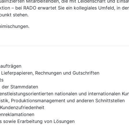
alifizierten Mitarbeitenden, die mit Leidenschaft und Eins
ktion – bei RADO erwartet Sie ein kollegiales Umfeld, in d
punkt stehen.
mimischungen.
aufträgen
 Lieferpapieren, Rechnungen und Gutschriften
ts
und der Stammdaten
ienstleistungsorientierten nationalen und internationalen K
gistik, Produktionsmanagement und anderen Schnittstellen
 Kundenzufriedenheit
enreklamationen
ns sowie Erarbeitung von Lösungen