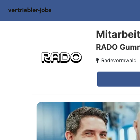
Mitarbei
RADO Gum
Radevormwald