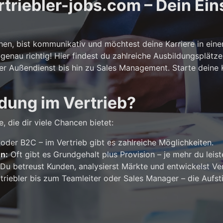
riebler-jobs.com – Dein Eins
n, bist kommunikativ und möchtest deine Karriere in ein
genau richtig! Hier findest du zahlreiche Ausbildungsplätze
er Außendienst bis hin zu Sales Management. Starte deine Ka
dung im Vertrieb?
, die dir viele Chancen bietet:
der B2C – im Vertrieb gibt es zahlreiche Möglichkeiten.
en:
Oft gibt es Grundgehalt plus Provision – je mehr du leist
Du betreust Kunden, analysierst Märkte und entwickelst Ver
riebler bis zum Teamleiter oder Sales Manager – die Aufst