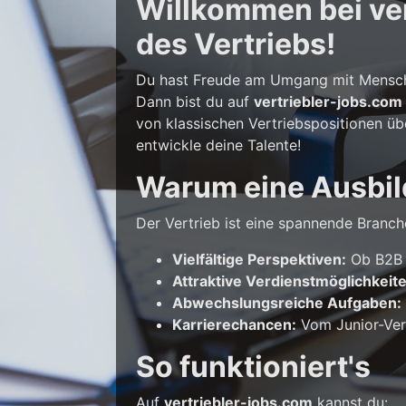
Willkommen bei vert
des Vertriebs!
Du hast Freude am Umgang mit Mensche
Dann bist du auf
vertriebler-jobs.com
von klassischen Vertriebspositionen üb
entwickle deine Talente!
Warum eine Ausbil
Der Vertrieb ist eine spannende Branche
Vielfältige Perspektiven:
Ob B2B o
Attraktive Verdienstmöglichkeit
Abwechslungsreiche Aufgaben:
Karrierechancen:
Vom Junior-Vert
So funktioniert's
Auf
vertriebler-jobs.com
kannst du: