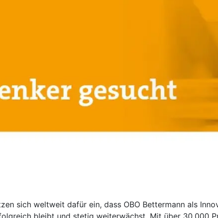
zen sich weltweit dafür ein, dass OBO Bettermann als Innov
olgreich bleibt und stetig weiterwächst. Mit über 30.000 Pr