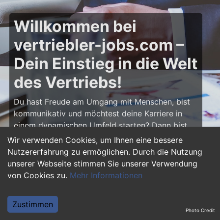
Willkommen bei
vertriebler-jobs.com –
Dein Einstieg in die Welt
des Vertriebs!
Du hast Freude am Umgang mit Menschen, bist
kommunikativ und möchtest deine Karriere in
einem dynamischen Umfeld starten? Dann bist
du auf
vertriebler-jobs.com
genau richtig! Hier
Wir verwenden Cookies, um Ihnen eine bessere
findest du zahlreiche Ausbildungsplätze und
Nutzererfahrung zu ermöglichen. Durch die Nutzung
Einstiegsjobs im Vertrieb – von klassischen
unserer Webseite stimmen Sie unserer Verwendung
Vertriebspositionen über Außendienst bis hin zu
von Cookies zu.
Mehr Informationen
Sales Management. Starte deine Karriere als
Vertriebler und entwickle deine Talente!
Zustimmen
Photo Credit
Warum eine Ausbildung