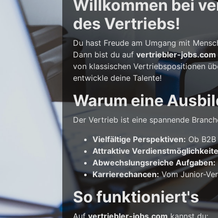
Willkommen bei vert
des Vertriebs!
Du hast Freude am Umgang mit Mensche
Dann bist du auf
vertriebler-jobs.com
von klassischen Vertriebspositionen üb
entwickle deine Talente!
Warum eine Ausbil
Der Vertrieb ist eine spannende Branche
Vielfältige Perspektiven:
Ob B2B o
Attraktive Verdienstmöglichkeit
Abwechslungsreiche Aufgaben:
Karrierechancen:
Vom Junior-Vert
So funktioniert's
Auf
vertriebler-jobs.com
kannst du: