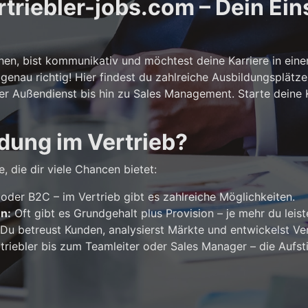
riebler-jobs.com – Dein Eins
n, bist kommunikativ und möchtest deine Karriere in ein
genau richtig! Hier findest du zahlreiche Ausbildungsplätze
er Außendienst bis hin zu Sales Management. Starte deine Ka
dung im Vertrieb?
, die dir viele Chancen bietet:
der B2C – im Vertrieb gibt es zahlreiche Möglichkeiten.
en:
Oft gibt es Grundgehalt plus Provision – je mehr du leist
Du betreust Kunden, analysierst Märkte und entwickelst Ver
riebler bis zum Teamleiter oder Sales Manager – die Aufst