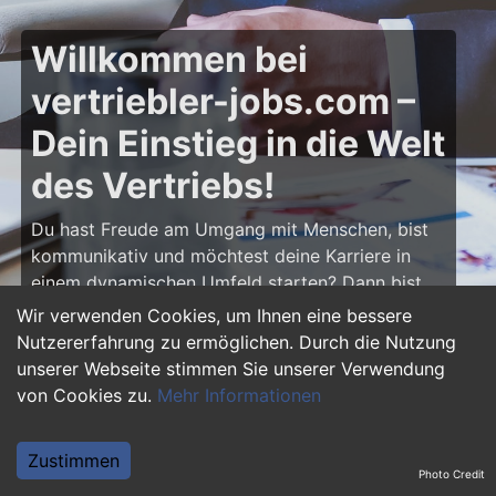
Willkommen bei
vertriebler-jobs.com –
Dein Einstieg in die Welt
des Vertriebs!
Du hast Freude am Umgang mit Menschen, bist
kommunikativ und möchtest deine Karriere in
einem dynamischen Umfeld starten? Dann bist
du auf
vertriebler-jobs.com
genau richtig! Hier
Wir verwenden Cookies, um Ihnen eine bessere
findest du zahlreiche Ausbildungsplätze und
Nutzererfahrung zu ermöglichen. Durch die Nutzung
Einstiegsjobs im Vertrieb – von klassischen
unserer Webseite stimmen Sie unserer Verwendung
Vertriebspositionen über Außendienst bis hin zu
von Cookies zu.
Mehr Informationen
Sales Management. Starte deine Karriere als
Vertriebler und entwickle deine Talente!
Zustimmen
Photo Credit
Warum eine Ausbildung