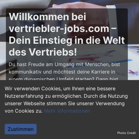
Willkommen bei
vertriebler-jobs.com –
Dein Einstieg in die Welt
des Vertriebs!
Du hast Freude am Umgang mit Menschen, bist
kommunikativ und möchtest deine Karriere in
einem dynamischen Umfeld starten? Dann bist
du auf
vertriebler-jobs.com
genau richtig! Hier
Wir verwenden Cookies, um Ihnen eine bessere
findest du zahlreiche Ausbildungsplätze und
Nutzererfahrung zu ermöglichen. Durch die Nutzung
Einstiegsjobs im Vertrieb – von klassischen
unserer Webseite stimmen Sie unserer Verwendung
Vertriebspositionen über Außendienst bis hin zu
von Cookies zu.
Mehr Informationen
Sales Management. Starte deine Karriere als
Vertriebler und entwickle deine Talente!
Zustimmen
Photo Credit
Warum eine Ausbildung