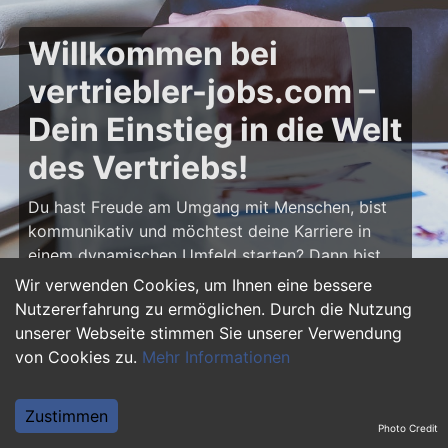
Willkommen bei
vertriebler-jobs.com –
Dein Einstieg in die Welt
des Vertriebs!
Du hast Freude am Umgang mit Menschen, bist
kommunikativ und möchtest deine Karriere in
einem dynamischen Umfeld starten? Dann bist
du auf
vertriebler-jobs.com
genau richtig! Hier
Wir verwenden Cookies, um Ihnen eine bessere
findest du zahlreiche Ausbildungsplätze und
Nutzererfahrung zu ermöglichen. Durch die Nutzung
Einstiegsjobs im Vertrieb – von klassischen
unserer Webseite stimmen Sie unserer Verwendung
Vertriebspositionen über Außendienst bis hin zu
von Cookies zu.
Mehr Informationen
Sales Management. Starte deine Karriere als
Vertriebler und entwickle deine Talente!
Zustimmen
Photo Credit
Warum eine Ausbildung