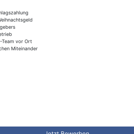
hlagszahlung
Weihnachtsgeld
tgebers
trieb
H-Team vor Ort
ichen Miteinander
Jetzt Bewerben