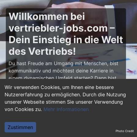
Willkommen bei
vertriebler-jobs.com –
Dein Einstieg in die Welt
des Vertriebs!
Du hast Freude am Umgang mit Menschen, bist
kommunikativ und möchtest deine Karriere in
einem dynamischen Umfeld starten? Dann bist
du auf
vertriebler-jobs.com
genau richtig! Hier
Wir verwenden Cookies, um Ihnen eine bessere
findest du zahlreiche Ausbildungsplätze und
Nutzererfahrung zu ermöglichen. Durch die Nutzung
Einstiegsjobs im Vertrieb – von klassischen
unserer Webseite stimmen Sie unserer Verwendung
Vertriebspositionen über Außendienst bis hin zu
von Cookies zu.
Mehr Informationen
Sales Management. Starte deine Karriere als
Vertriebler und entwickle deine Talente!
Zustimmen
Photo Credit
Warum eine Ausbildung