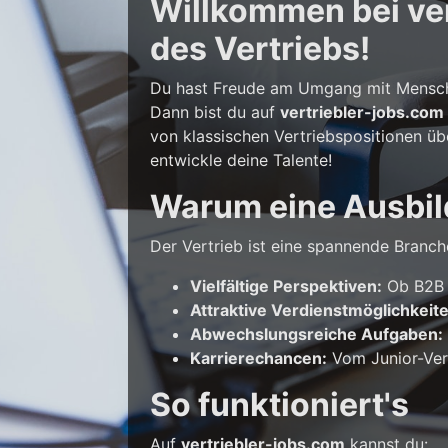
Willkommen bei vert
des Vertriebs!
Du hast Freude am Umgang mit Mensche
Dann bist du auf
vertriebler-jobs.com
von klassischen Vertriebspositionen üb
entwickle deine Talente!
Warum eine Ausbil
Der Vertrieb ist eine spannende Branche
Vielfältige Perspektiven:
Ob B2B o
Attraktive Verdienstmöglichkeit
Abwechslungsreiche Aufgaben:
Karrierechancen:
Vom Junior-Vert
So funktioniert's
Auf
vertriebler-jobs.com
kannst du: