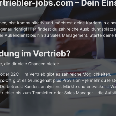
riebler-jobs.com – Dein Eins
n, bist kommunikativ und möchtest deine Karriere in ein
genau richtig! Hier findest du zahlreiche Ausbildungsplätze
er Außendienst bis hin zu Sales Management. Starte deine Ka
dung im Vertrieb?
, die dir viele Chancen bietet:
der B2C – im Vertrieb gibt es zahlreiche Möglichkeiten.
en:
Oft gibt es Grundgehalt plus Provision – je mehr du leist
Du betreust Kunden, analysierst Märkte und entwickelst Ver
riebler bis zum Teamleiter oder Sales Manager – die Aufst