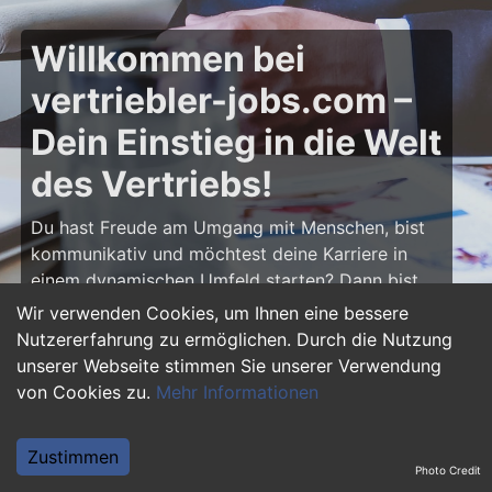
Willkommen bei
vertriebler-jobs.com –
Dein Einstieg in die Welt
des Vertriebs!
Du hast Freude am Umgang mit Menschen, bist
kommunikativ und möchtest deine Karriere in
einem dynamischen Umfeld starten? Dann bist
du auf
vertriebler-jobs.com
genau richtig! Hier
Wir verwenden Cookies, um Ihnen eine bessere
findest du zahlreiche Ausbildungsplätze und
Nutzererfahrung zu ermöglichen. Durch die Nutzung
Einstiegsjobs im Vertrieb – von klassischen
unserer Webseite stimmen Sie unserer Verwendung
Vertriebspositionen über Außendienst bis hin zu
von Cookies zu.
Mehr Informationen
Sales Management. Starte deine Karriere als
Vertriebler und entwickle deine Talente!
Zustimmen
Photo Credit
Warum eine Ausbildung