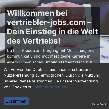
Willkommen bei
vertriebler-jobs.com –
Dein Einstieg in die Welt
des Vertriebs!
Du hast Freude am Umgang mit Menschen, bist
kommunikativ und möchtest deine Karriere in
einem dynamischen Umfeld starten? Dann bist
du auf
vertriebler-jobs.com
genau richtig! Hier
Wir verwenden Cookies, um Ihnen eine bessere
findest du zahlreiche Ausbildungsplätze und
Nutzererfahrung zu ermöglichen. Durch die Nutzung
Einstiegsjobs im Vertrieb – von klassischen
unserer Webseite stimmen Sie unserer Verwendung
Vertriebspositionen über Außendienst bis hin zu
von Cookies zu.
Mehr Informationen
Sales Management. Starte deine Karriere als
Vertriebler und entwickle deine Talente!
Zustimmen
Photo Credit
Warum eine Ausbildung