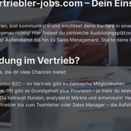
riebler-jobs.com – Dein Eins
n, bist kommunikativ und möchtest deine Karriere in ein
genau richtig! Hier findest du zahlreiche Ausbildungsplätze
er Außendienst bis hin zu Sales Management. Starte deine Ka
dung im Vertrieb?
, die dir viele Chancen bietet:
der B2C – im Vertrieb gibt es zahlreiche Möglichkeiten.
en:
Oft gibt es Grundgehalt plus Provision – je mehr du leist
Du betreust Kunden, analysierst Märkte und entwickelst Ver
riebler bis zum Teamleiter oder Sales Manager – die Aufst