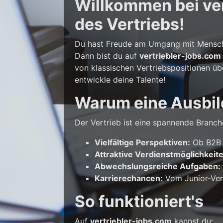
Willkommen bei vert
des Vertriebs!
Du hast Freude am Umgang mit Mensche
Dann bist du auf
vertriebler-jobs.com
von klassischen Vertriebspositionen üb
entwickle deine Talente!
Warum eine Ausbil
Der Vertrieb ist eine spannende Branche
Vielfältige Perspektiven:
Ob B2B o
Attraktive Verdienstmöglichkeit
Abwechslungsreiche Aufgaben:
Karrierechancen:
Vom Junior-Vert
So funktioniert's
Auf
vertriebler-jobs.com
kannst du: