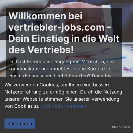
Willkommen bei
vertriebler-jobs.com –
Dein Einstieg in die Welt
des Vertriebs!
Du hast Freude am Umgang mit Menschen, bist
kommunikativ und möchtest deine Karriere in
einem dynamischen Umfeld starten? Dann bist
du auf
vertriebler-jobs.com
genau richtig! Hier
Wir verwenden Cookies, um Ihnen eine bessere
findest du zahlreiche Ausbildungsplätze und
Nutzererfahrung zu ermöglichen. Durch die Nutzung
Einstiegsjobs im Vertrieb – von klassischen
unserer Webseite stimmen Sie unserer Verwendung
Vertriebspositionen über Außendienst bis hin zu
von Cookies zu.
Mehr Informationen
Sales Management. Starte deine Karriere als
Vertriebler und entwickle deine Talente!
Zustimmen
Photo Credit
Warum eine Ausbildung