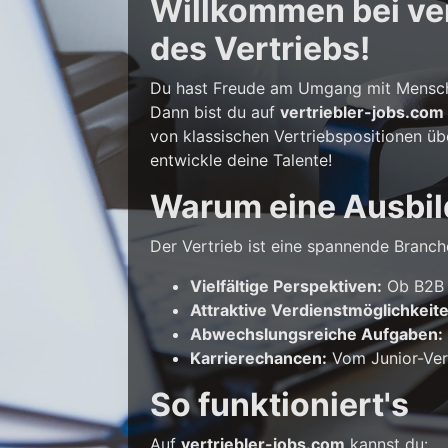
Willkommen bei vert
des Vertriebs!
Du hast Freude am Umgang mit Mensche
Dann bist du auf
vertriebler-jobs.com
von klassischen Vertriebspositionen üb
entwickle deine Talente!
Warum eine Ausbil
Der Vertrieb ist eine spannende Branche
Vielfältige Perspektiven:
Ob B2B o
Attraktive Verdienstmöglichkeit
Abwechslungsreiche Aufgaben:
Karrierechancen:
Vom Junior-Vert
So funktioniert's
Auf
vertriebler-jobs.com
kannst du: