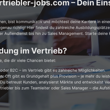
riebler-jobs.com – Dein Eins
n, bist kommunikativ und möchtest deine Karriere in ein
genau richtig! Hier findest du zahlreiche Ausbildungsplätze
er Außendienst bis hin zu Sales Management. Starte deine Ka
dung im Vertrieb?
, die dir viele Chancen bietet:
der B2C – im Vertrieb gibt es zahlreiche Möglichkeiten.
en:
Oft gibt es Grundgehalt plus Provision – je mehr du leist
Du betreust Kunden, analysierst Märkte und entwickelst Ver
riebler bis zum Teamleiter oder Sales Manager – die Aufst