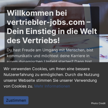
Willkommen bei
vertriebler-jobs.com –
Dein Einstieg in die Welt
des Vertriebs!
Du hast Freude am Umgang mit Menschen, bist
kommunikativ und möchtest deine Karriere in
einem dynamischen Umfeld starten? Dann bist
du auf
vertriebler-jobs.com
genau richtig! Hier
Wir verwenden Cookies, um Ihnen eine bessere
findest du zahlreiche Ausbildungsplätze und
Nutzererfahrung zu ermöglichen. Durch die Nutzung
Einstiegsjobs im Vertrieb – von klassischen
unserer Webseite stimmen Sie unserer Verwendung
Vertriebspositionen über Außendienst bis hin zu
von Cookies zu.
Mehr Informationen
Sales Management. Starte deine Karriere als
Vertriebler und entwickle deine Talente!
Zustimmen
Photo Credit
Warum eine Ausbildung