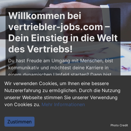
Willkommen bei
vertriebler-jobs.com –
Dein Einstieg in die Welt
des Vertriebs!
Du hast Freude am Umgang mit Menschen, bist
kommunikativ und möchtest deine Karriere in
einem dynamischen Umfeld starten? Dann bist
du auf
vertriebler-jobs.com
genau richtig! Hier
Wir verwenden Cookies, um Ihnen eine bessere
findest du zahlreiche Ausbildungsplätze und
Nutzererfahrung zu ermöglichen. Durch die Nutzung
Einstiegsjobs im Vertrieb – von klassischen
unserer Webseite stimmen Sie unserer Verwendung
Vertriebspositionen über Außendienst bis hin zu
von Cookies zu.
Mehr Informationen
Sales Management. Starte deine Karriere als
Vertriebler und entwickle deine Talente!
Zustimmen
Photo Credit
Warum eine Ausbildung