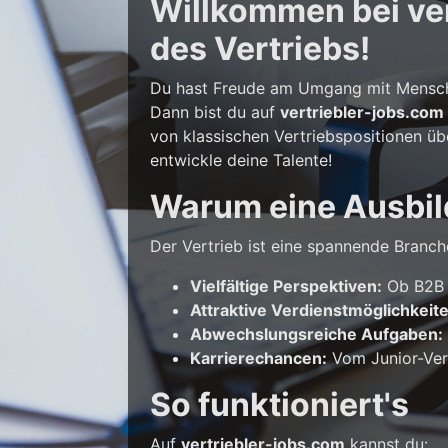
Willkommen bei vert
des Vertriebs!
Du hast Freude am Umgang mit Mensche
Dann bist du auf
vertriebler-jobs.com
von klassischen Vertriebspositionen üb
entwickle deine Talente!
Warum eine Ausbil
Der Vertrieb ist eine spannende Branche
Vielfältige Perspektiven:
Ob B2B o
Attraktive Verdienstmöglichkeit
Abwechslungsreiche Aufgaben:
Karrierechancen:
Vom Junior-Vert
So funktioniert's
Auf
vertriebler-jobs.com
kannst du: