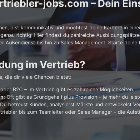
riebler-jobs.com – Dein Eins
n, bist kommunikativ und möchtest deine Karriere in ein
genau richtig! Hier findest du zahlreiche Ausbildungsplätze
er Außendienst bis hin zu Sales Management. Starte deine Ka
dung im Vertrieb?
, die dir viele Chancen bietet:
der B2C – im Vertrieb gibt es zahlreiche Möglichkeiten.
en:
Oft gibt es Grundgehalt plus Provision – je mehr du leist
Du betreust Kunden, analysierst Märkte und entwickelst Ver
riebler bis zum Teamleiter oder Sales Manager – die Aufst