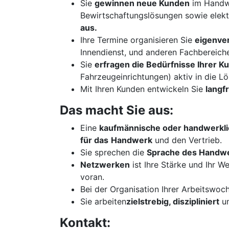
Sie
gewinnen neue Kunden
im Handw
Bewirtschaftungslösungen sowie elek
aus.
Ihre Termine organisieren Sie
eigenver
Innendienst, und anderen Fachbereiche
Sie
erfragen die Bedürfnisse Ihrer 
Fahrzeugeinrichtungen) aktiv in die L
Mit Ihren Kunden entwickeln Sie
langf
Das macht Sie aus:
Eine
kaufmännische oder handwerkli
für das
Handwerk
und den Vertrieb.
Sie sprechen die
Sprache des Handw
Netzwerken
ist Ihre Stärke und Ihr W
voran.
Bei der Organisation Ihrer Arbeitswoc
Sie arbeiten
zielstrebig, diszipliniert
u
Kontakt: