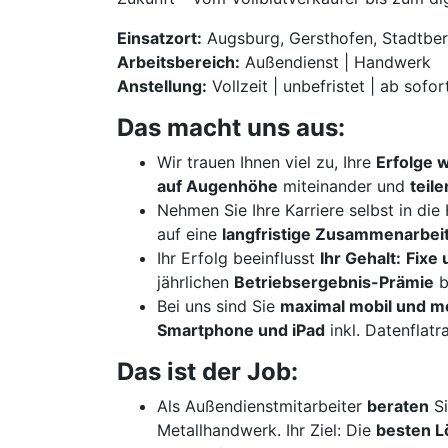
Einsatzort:
Augsburg, Gersthofen, Stadtber
Arbeitsbereich:
Außendienst | Handwerk
Anstellung:
Vollzeit | unbefristet | ab sofor
Das macht uns aus:
Wir trauen Ihnen viel zu, Ihre
Erfolge 
auf Augenhöhe
miteinander und
teil
Nehmen Sie Ihre Karriere selbst in di
auf eine
langfristige Zusammenarbei
Ihr Erfolg beeinflusst
Ihr Gehalt:
Fixe 
jährlichen
Betriebsergebnis-Prämie
b
Bei uns sind Sie
maximal mobil und m
Smartphone und iPad
inkl. Datenflatr
Das ist der Job:
Als Außendienstmitarbeiter
beraten
Si
Metallhandwerk. Ihr Ziel: Die
besten 