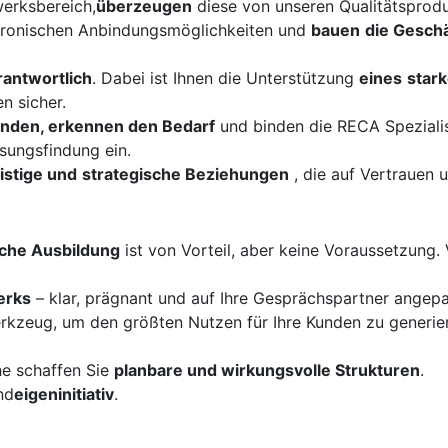
erksbereich,
überzeugen
diese von unseren Qualitätsprodu
tronischen Anbindungsmöglichkeiten und
bauen
die Gesch
antwortlich
. Dabei ist Ihnen die Unterstützung
eines
star
n sicher.
Kunden, erkennen den Bedarf
und binden die RECA Spezialis
ösungsfindung ein.
ristige und
strategische Beziehungen
, die auf Vertrauen 
che Ausbildung
ist von Vorteil, aber keine Voraussetzung. 
erks
– klar, prägnant und auf Ihre Gesprächspartner angepas
erkzeug, um den größten Nutzen für Ihre Kunden zu generie
he schaffen Sie
planbare und wirkungsvolle Strukturen
.
nd
eigeninitiativ
.