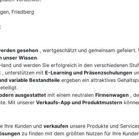
gen, Friedberg
t
werden gesehen
, wertgeschätzt und gemeinsam gefeiert. 
en unser Wissen
.
e Hand und werden Sie erfolgreich in den verschiedenen Stu
t
, unterstützen mit
E-Learning und Präsenzschulungen
un
und variable Bestandteile
ergeben ein attraktives Gehaltsp
eteiligt.
odern ausgestattet
mit einem neutralen
Firmenwagen
, de
ate. Mit unserer
Verkaufs-App und Produktmustern
können
e Ihre Kunden und
verkaufen
unsere Produkte und Services
Lösungen
zu finden mit dem größten Nutzen für Ihre Kunden