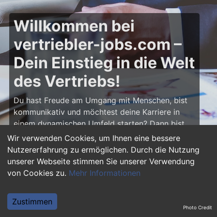
Willkommen bei
vertriebler-jobs.com –
Dein Einstieg in die Welt
des Vertriebs!
Du hast Freude am Umgang mit Menschen, bist
kommunikativ und möchtest deine Karriere in
einem dynamischen Umfeld starten? Dann bist
du auf
vertriebler-jobs.com
genau richtig! Hier
Wir verwenden Cookies, um Ihnen eine bessere
findest du zahlreiche Ausbildungsplätze und
Nutzererfahrung zu ermöglichen. Durch die Nutzung
Einstiegsjobs im Vertrieb – von klassischen
unserer Webseite stimmen Sie unserer Verwendung
Vertriebspositionen über Außendienst bis hin zu
von Cookies zu.
Mehr Informationen
Sales Management. Starte deine Karriere als
Vertriebler und entwickle deine Talente!
Zustimmen
Photo Credit
Warum eine Ausbildung